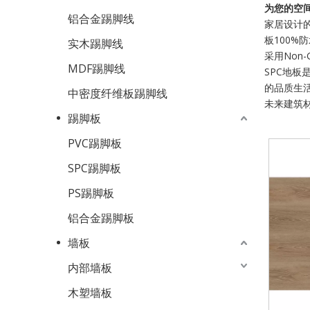
为您的空
铝合金踢脚线
家居设计
板100%
实木踢脚线
采用Non
MDF踢脚线
SPC地
的品质生
中密度纤维板踢脚线
未来建筑
踢脚板
PVC踢脚板
SPC踢脚板
PS踢脚板
铝合金踢脚板
墙板
内部墙板
木塑墙板