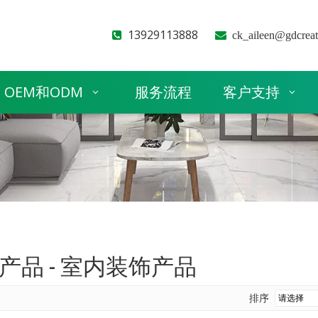
13929113888


ck_aileen@gdcrea
OEM和ODM
服务流程
客户支持
产品 - 室内装饰产品
排序