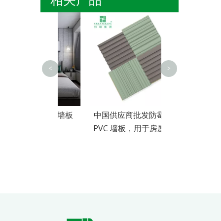
100*16mm 
板
<
>
现代木塑墙板
中国供应商批发防霉室内
PVC 墙板，用于房屋装饰