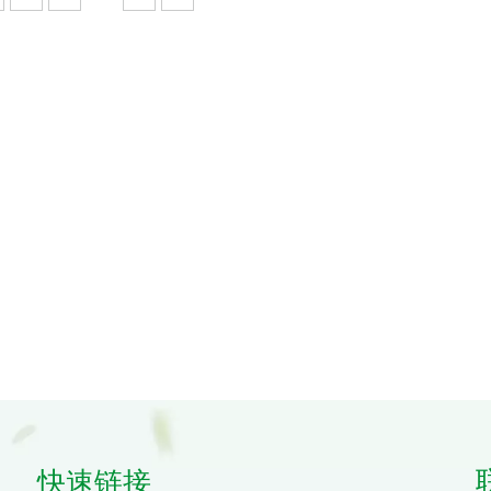
PVC 用于
中国制造商批发防水 PVC
佛山厂家批发防水
保护
裙子
快速链接