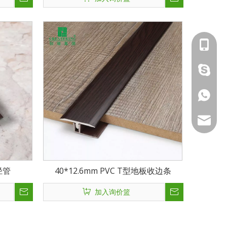
139291
lucky18
139286
ck_Luck
ck_aile
径管
40*12.6mm PVC T型地板收边条
加入询价篮