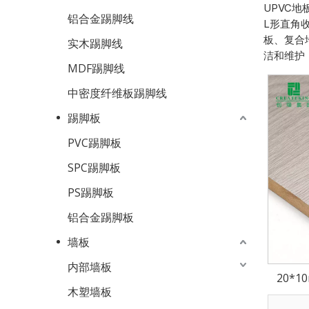
UPVC
铝合金踢脚线
L形直角
板、复合
实木踢脚线
洁和维护
MDF踢脚线
中密度纤维板踢脚线
踢脚板
PVC踢脚板
SPC踢脚板
PS踢脚板
铝合金踢脚板
墙板
内部墙板
20*
木塑墙板