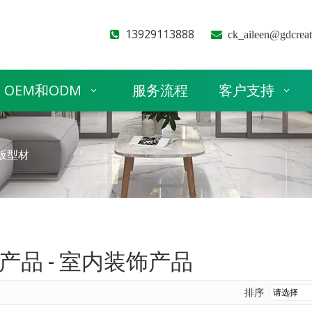
13929113888


ck_aileen@gdcrea
OEM和ODM
服务流程
客户支持
地板型材
产品 - 室内装饰产品
排序