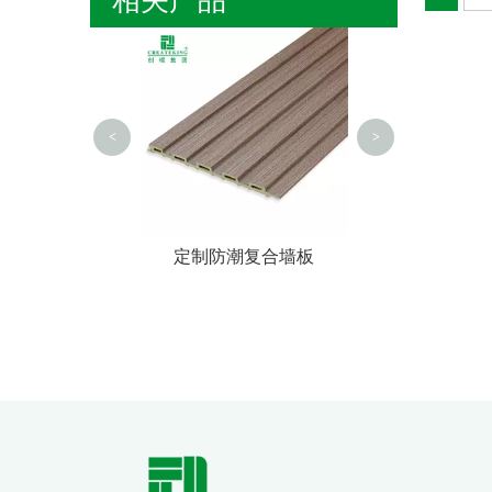
工厂定制踢脚板 
墙脚墙基
<
>
内墙板制造商
定制防潮复合墙板