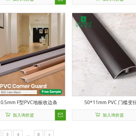
10.5mm F型PVC地板收边条
50*11mm PVC 门槛变
加入询价篮
加入询价篮
3
4
...
8
»