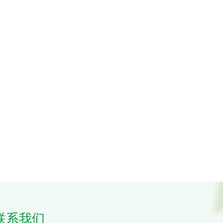
ps墙板
169*20mm 凹槽PVC墙板
20*12mm嵌入式铝踢
联系我们