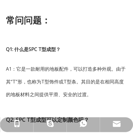
常问问题：
Q1: 什么是SPC T型成型？
A1：它是一款耐用的地板配件，可以打造多种外观。由于
其“T”形，也称为T型饰件或T型条。其目的是在相同高度
的地板材料之间提供平滑、安全的过渡。
Q2: SPC T型成型可以定制颜色吗？
ck_Lucky@gdcreateking.com
13929113888
13928691588
lucky18177