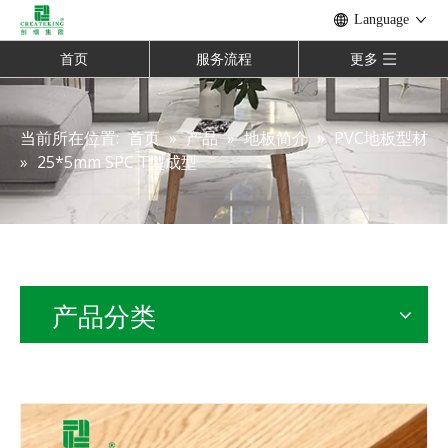
Language
首页
服务流程
更多
当前所在位置:
首页
»
产品
»
地板简介
»
PVC地板型材
»
25*5mm SPC T型成型
产品分类