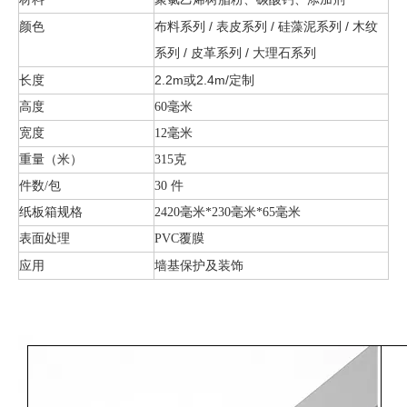
颜色
布料系列 / 表皮系列 / 硅藻泥系列 / 木纹
系列 / 皮革系列 / 大理石系列
长度
2.2m或2.4m/定制
高度
60毫米
宽度
12毫米
重量（米）
315克
件数/包
30 件
纸板箱规格
2420毫米*230毫米*65毫米
表面处理
PVC覆膜
应用
墙基保护及装饰