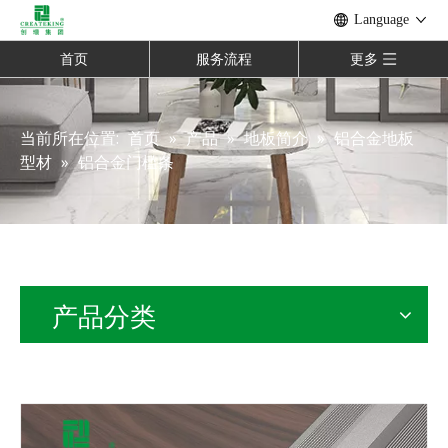
Language
首页
服务流程
更多
当前所在位置:
首页
»
产品
»
地板简介
»
铝合金地板
型材
»
铝合金门槛条
产品分类