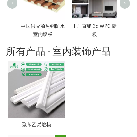
<
>
防霉复
中国供应商热销防水
工厂直销 3d WPC 墙
板
室内墙板
板
所有产品 - 室内装饰产品
聚苯乙烯墙模