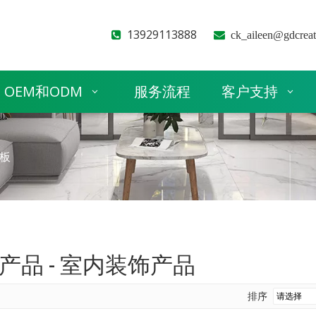
13929113888


ck_aileen@gdcrea
OEM和ODM
服务流程
客户支持
墙板
产品 - 室内装饰产品
排序