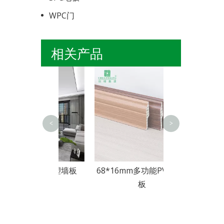
WPC门
相关产品
墙脚板 S
<
>
防潮木塑墙板
68*16mm多功能PVC踢脚
板