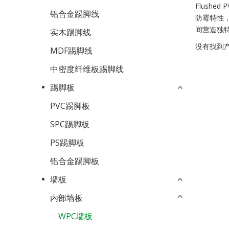
Flush
铝合金踢脚线
防霉特性，
间营造独
实木踢脚线
没有找到
MDF踢脚线
中密度纤维板踢脚线
踢脚板
PVC踢脚板
SPC踢脚板
PS踢脚板
铝合金踢脚板
墙板
内部墙板
WPC墙板