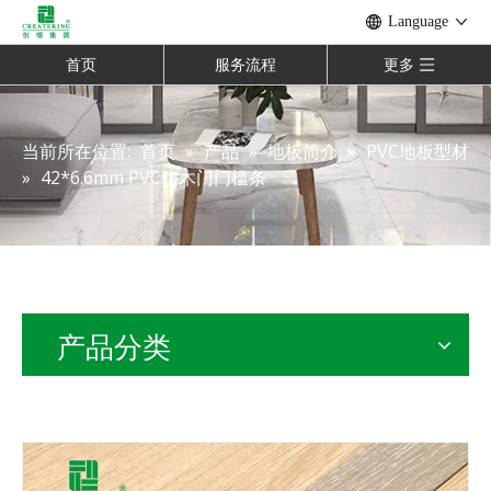
Language
首页
服务流程
更多
当前所在位置:
首页
»
产品
»
地板简介
»
PVC地板型材
»
42*6.6mm PVC仿木门门槛条
产品分类