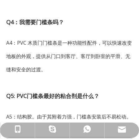
Q4：我需要门槛条吗？
A4：PVC 木质门门槛条是一种功能性配件，可以快速改变
地板的外观，提供从门口到客厅、客厅到卧室的平滑、无
缝和安全的过渡。
Q5: PVC门槛条最好的粘合剂是什么？
A5：结构胶。由于其附着力强，门槛条安装后不易松动。
ck_Lucky@gdcreateking.com
13929113888
13928691588
lucky18177