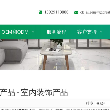
13929113888


ck_aileen@gdcrea
OEM和ODM
服务流程
客户支持
产品 - 室内装饰产品
排序