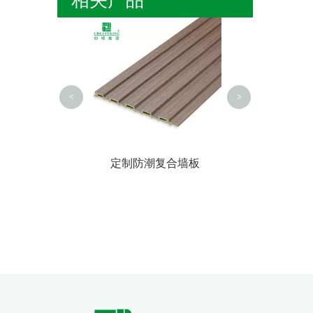
工厂直接防潮
<
>
商室内环保木塑
定制防潮复合墙板
墙板