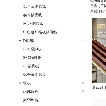
创璟集团
优质的原
铝合金踢脚线
果您对我
实木踢脚线
MDF踢脚线
中密度纤维板踢脚线
踢脚板
PVC踢脚板
SPC踢脚板
PS踢脚板
铝合金踢脚板
墙板
集成耐
内部墙板
木塑墙板