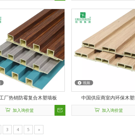
频
视频
工厂热销防霉复合木塑墙板
中国供应商室内环保木塑
加入询价篮
加入询价篮
3
4
5
»