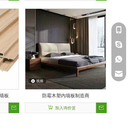
139291
lucky18
139286
ck_Luck
视频
ck_aile
墙板
防霉木塑内墙板制造商
加入询价篮