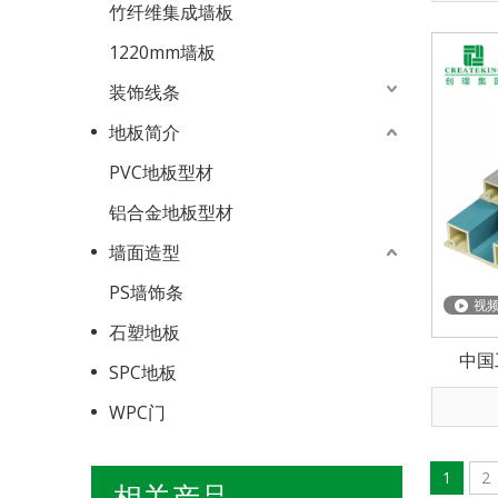
竹纤维集成墙板
1220mm墙板
装饰线条
地板简介
PVC地板型材
铝合金地板型材
墙面造型
PS墙饰条
视
石塑地板
中国
SPC地板
WPC门
1
2
相关产品