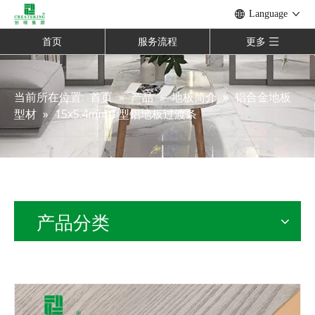
Language
首页
服务流程
更多
当前所在位置:
首页
»
产品
»
地板简介
»
铝合金地板
型材
»
15x5.4mm T型铝地板过渡条
产品分类