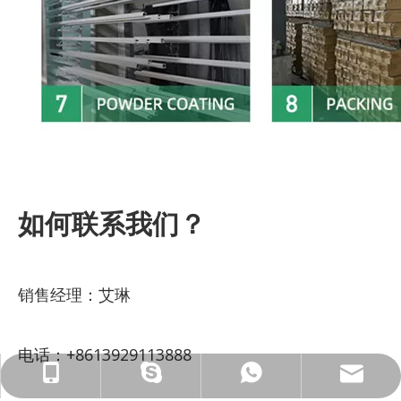
如何联系我们？
销售经理：艾琳
电话：+8613929113888
ck_Lucky@gdcreateking.com
13929113888
13928691588
lucky18177