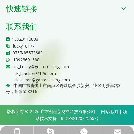
快速链接
联系我们
13929113888

lucky18177

0757-85573683

13928691588

ck_Lucky@gdcreateking.com

ck_landlion@126.com
ck_aileen@gdcreateking.com
中国广东省佛山市南海区丹灶镇金沙新安工业区明沙南路3

号，邮编528216
版权所有 ©
2026
广东创璟新材料科技有限公司
网站地图
|
领
动
技术支持
粤ICP备12027566号
ck_Lucky@gdcreateking.com
13929113888
13928691588
lucky18177