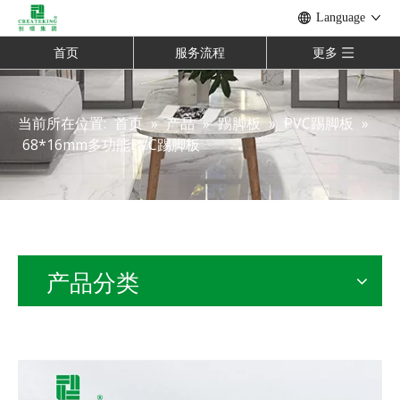
Language
首页
服务流程
更多
当前所在位置:
首页
»
产品
»
踢脚板
»
PVC踢脚板
»
68*16mm多功能PVC踢脚板
产品分类