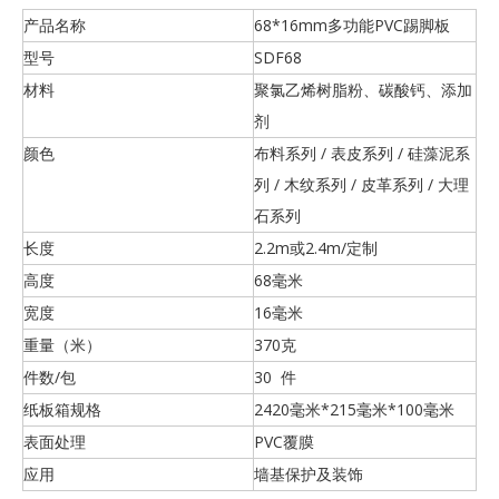
产品名称
68*16mm多功能PVC踢脚板
型号
SDF68
材料
聚氯乙烯树脂粉、碳酸钙、添加
剂
颜色
布料系列 / 表皮系列 / 硅藻泥系
列 / 木纹系列 / 皮革系列 / 大理
石系列
长度
2.2m或2.4m/定制
高度
68毫米
宽度
16毫米
重量（米）
370克
件数/包
30 件
纸板箱规格
2420毫米*215毫米*100毫米
表面处理
PVC覆膜
应用
墙基保护及装饰