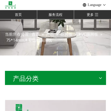
Language
首页
服务流程
更多
当前所在位置:
首页
»
产品
»
踢脚板
»
PVC踢脚板
»
75*14mm木塑隐钉踢脚线
产品分类