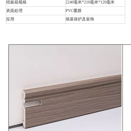
纸板箱规格
2240毫米*210毫米*120毫米
表面处理
PVC覆膜
应用
墙基保护及装饰