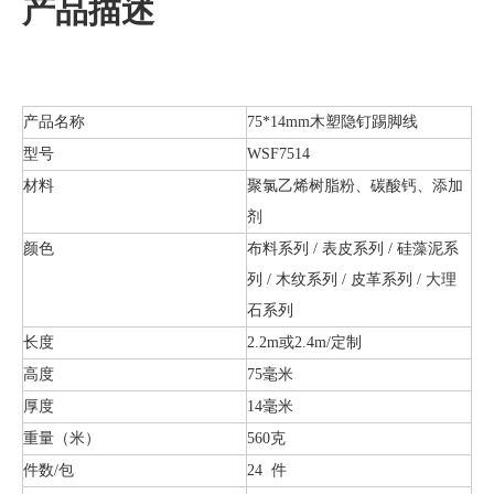
产品描述
产品名称
75*14mm木塑隐钉踢脚线
型号
WSF7514
材料
聚氯乙烯树脂粉、碳酸钙、添加
剂
颜色
布料系列 / 表皮系列 / 硅藻泥系
列 / 木纹系列 / 皮革系列 / 大理
石系列
长度
2.2m或2.4m/定制
高度
75毫米
厚度
14毫米
重量（米）
560克
件数/包
24 件