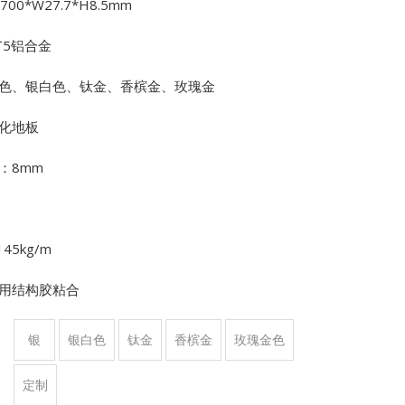
00*W27.7*H8.5mm
T5铝合金
色、银白色、钛金、香槟金、玫瑰金
化地板
：8mm
45kg/m
用结构胶粘合
银
银白色
钛金
香槟金
玫瑰金色
定制