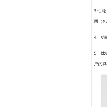
3.性
间（包
4、功
5、优
户的具