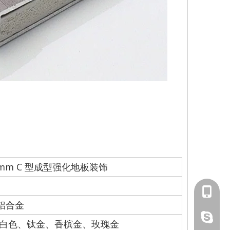
8.5mm C 型成型强化地板装饰
139291
5铝合金
lucky18
白色、钛金、香槟金、玫瑰金