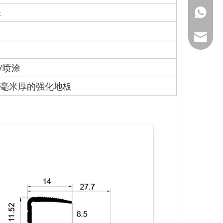
米
139286
ck_Luck
ck_aile
/喷涂
8 毫米厚的强化地板