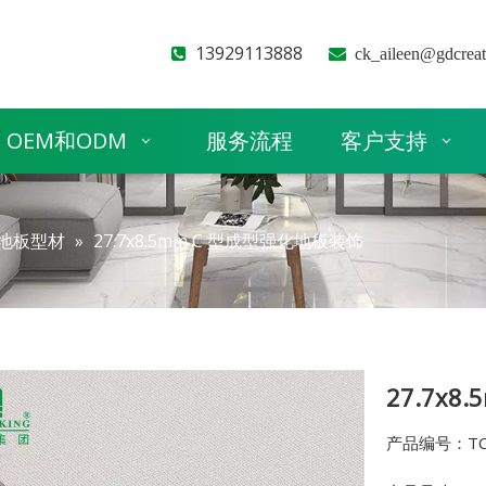
13929113888


ck_aileen@gdcrea
OEM和ODM
服务流程
客户支持
地板型材
»
27.7x8.5mm C 型成型强化地板装饰
27.7x
产品编号：TC