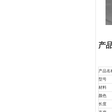
产
产品名
型号
材料
颜色
长度