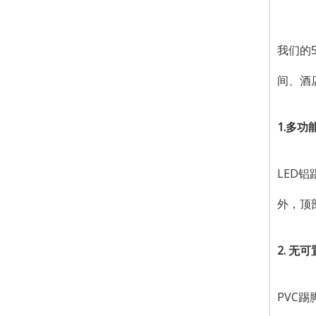
我们的
间、酒
1.多
LED
外，顶
2. 无
PVC