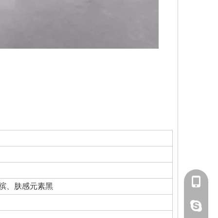
139291
槟、肤感元素黑
lucky18