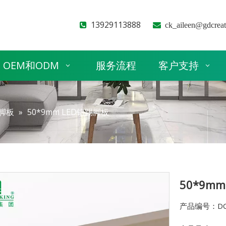
13929113888


ck_aileen@gdcrea
OEM和ODM
服务流程
客户支持
脚板
»
50*9mm LED铝踢脚板
50*9m
产品编号：DC