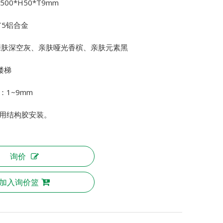
00*H50*T9mm
T5铝合金
亲肤深空灰、亲肤哑光香槟、亲肤元素黑
楼梯
：1~9mm
用结构胶安装。
询价
加入询价篮