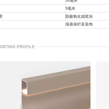
50毫米
9毫米
理
阳极氧化或喷涂
墙基保护及装饰