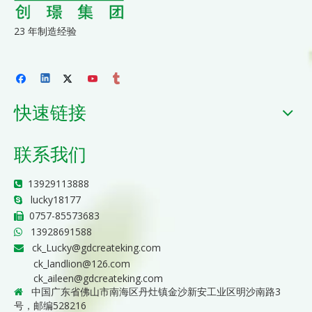
23 年制造经验
快速链接
联系我们
13929113888

lucky18177

0757-85573683

13928691588

ck_Lucky@gdcreateking.com

ck_landlion@126.com
ck_aileen@gdcreateking.com
中国广东省佛山市南海区丹灶镇金沙新安工业区明沙南路3

号，邮编528216