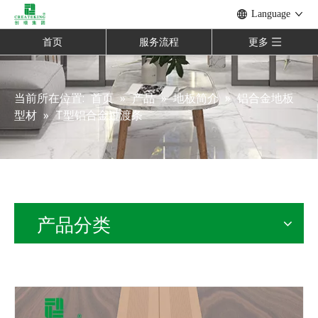
Language
首页
服务流程
更多
当前所在位置:
首页
»
产品
»
地板简介
»
铝合金地板
型材
»
T型铝合金过渡条
产品分类