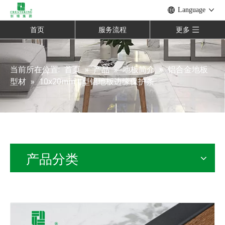
Language
首页
服务流程
更多
当前所在位置:
首页
»
产品
»
地板简介
»
铝合金地板
型材
»
10x20mm L型铝地板边缘保护条
产品分类