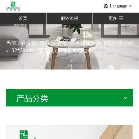
Language
首页
服务流程
更多
当前所在位置:
首页
»
产品
»
地板简介
»
PVC地板型材
»
32*28mm L型PVC实木地板角包边条
产品分类