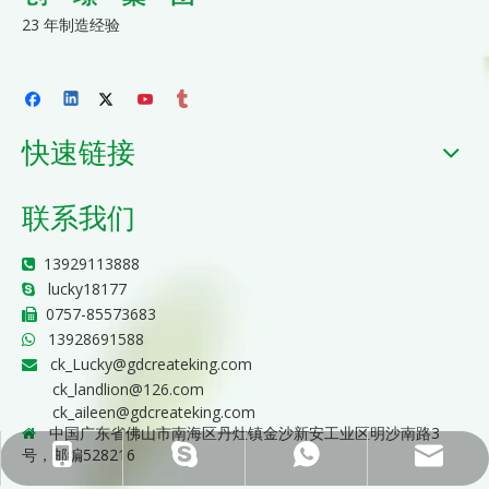
23 年制造经验
快速链接
联系我们
13929113888

lucky18177

0757-85573683

13928691588

ck_Lucky@gdcreateking.com

ck_landlion@126.com
ck_aileen@gdcreateking.com
中国广东省佛山市南海区丹灶镇金沙新安工业区明沙南路3

号，邮编528216
ck_Lucky@gdcreateking.com
13929113888
13928691588
lucky18177