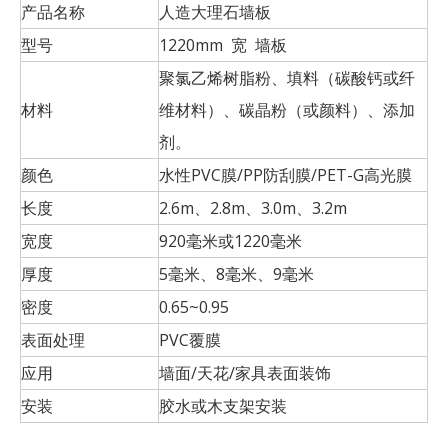
产品名称
人造大理石墙板
型号
1220mm 宽 墙板
聚氯乙烯树脂粉、填料（碳酸钙或纤
材料
维材料）、碳晶粉（或颜料）、添加
剂。
颜色
水性PVC膜/PP防刮膜/PET-G高光膜
长度
2.6m、2.8m、3.0m、3.2m
宽度
920毫米或1220毫米
厚度
5毫米、8毫米、9毫米
密度
0.65~0.95
表面处理
PVC覆膜
应用
墙面/天花/家具表面装饰
安装
胶水或木支架安装