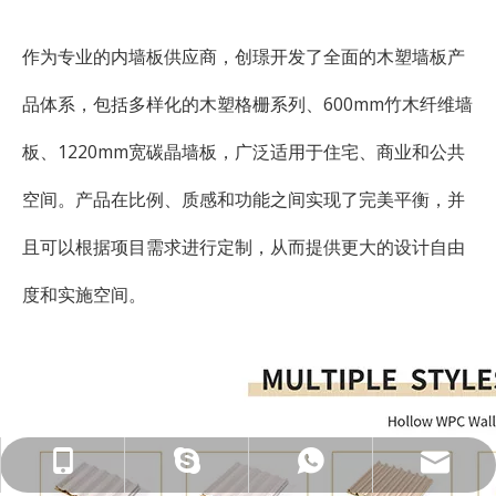
作为专业的内墙板供应商，创璟开发了全面的木塑墙板产
品体系，包括多样化的木塑格栅系列、600mm竹木纤维墙
板、1220mm宽碳晶墙板，广泛适用于住宅、商业和公共
空间。产品在比例、质感和功能之间实现了完美平衡，并
且可以根据项目需求进行定制，从而提供更大的设计自由
度和实施空间。
ck_Lucky@gdcreateking.com
13929113888
13928691588
lucky18177