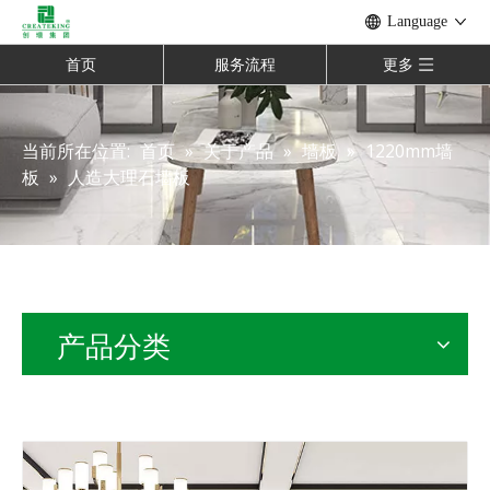
Language
首页
服务流程
更多
当前所在位置:
首页
»
关于产品
»
墙板
»
1220mm墙
板
»
人造大理石墙板
产品分类