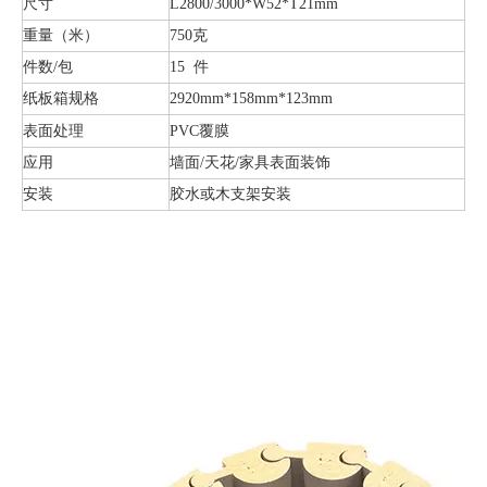
尺寸
L2800/3000*W52*T21mm
重量（米）
750克
件数/包
15 件
纸板箱规格
2920mm*158mm*123mm
表面处理
PVC覆膜
应用
墙面/天花/家具表面装饰
安装
胶水或木支架安装