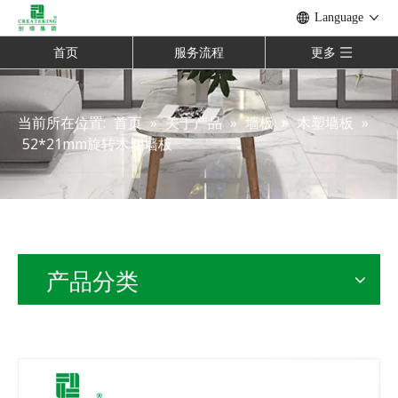
Language
首页
服务流程
更多
当前所在位置:
首页
»
关于产品
»
墙板
»
木塑墙板
»
52*21mm旋转木塑墙板
产品分类