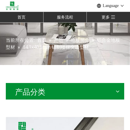
Language
首页
服务流程
更多
当前所在位置:
首页
»
产品
»
地板简介
»
铝合金地板
型材
»
14.1x40.6mm 铝制楼梯突边型材
产品分类