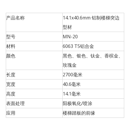
产品名称
14.1x40.6mm 铝制楼梯突边
型材
型号
MN-20
材料
6063 T5铝合金
颜色
黑色、银色、钛金、香槟金、
玫瑰金
长度
2700毫米
宽度
40.6毫米
高度
14.1毫米
表面处理
阳极氧化/喷涂
应用
楼梯踏板的前缘