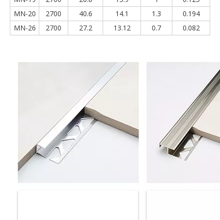
MN-20
2700
40.6
14.1
1.3
0.194
MN-26
2700
27.2
13.12
0.7
0.082