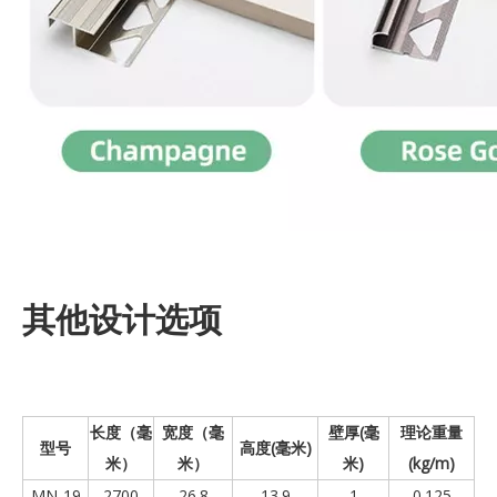
其他设计选项
长度（毫
宽度（毫
壁厚(毫
理论重量
型号
高度(毫米)
米）
米）
米)
(kg/m)
MN-19
2700
26.8
13.9
1
0.125