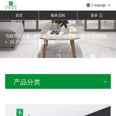
Language
首页
服务流程
更多
当前所在位置:
首页
»
产品
»
踢脚板
»
铝合金踢脚板
»
39.7*11.7mm铝合金底板
产品分类