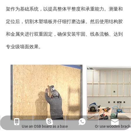
架作为基础系统，以提高整体平整度和承重能力。测量和
定位后，切割木塑墙板并仔细打磨边缘。然后使用结构胶
和金属夹进行双重固定，确保安装牢固、线条流畅、达到
专业级墙面效果。
ck_Lucky@gdcreateking.com
13929113888
13928691588
lucky18177