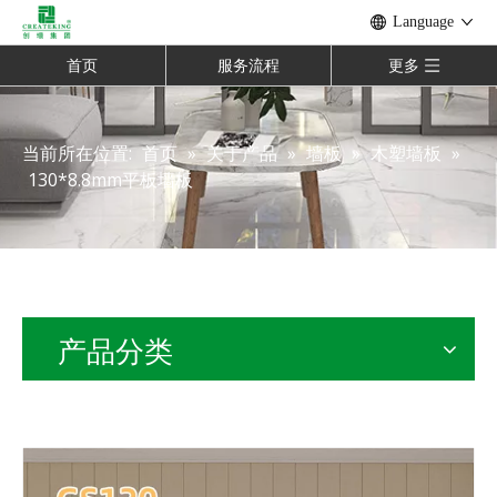
Language
首页
服务流程
更多
当前所在位置:
首页
»
关于产品
»
墙板
»
木塑墙板
»
130*8.8mm平板墙板
产品分类