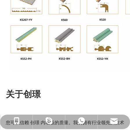
关于创璟
ck_Lucky@gdcreateking.com
13929113888
13928691588
lucky18177
您可以信赖 创璟 内墙板的质量。我们拥有行业领先的技术