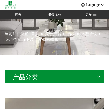
Language
首页
服务流程
更多
当前所在位置:
首页
»
关于产品
»
墙板
»
木塑墙板
»
204*17mm PVC 空心凹槽墙板
产品分类