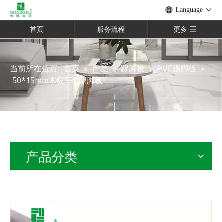
Language
首页
服务流程
更多
当前所在位置:
首页
»
产品
»
踢脚板
»
PVC踢脚板
»
50*15mm木纹SPC踢脚板
产品分类