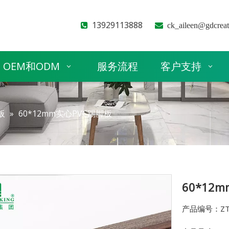
13929113888


ck_aileen@gdcrea
OEM和ODM
服务流程
客户支持
板
»
60*12mm实心PVC踢脚板
60*12
产品编号：ZT