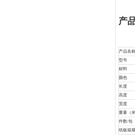
产
产品名
型号
材料
颜色
长度
高度
宽度
重量（
件数/包
纸板箱