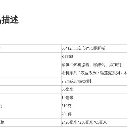
品描述
称
60*12mm实心PVC踢脚板
ZTF60
聚氯乙烯树脂粉、碳酸钙、添加剂
布料系列 / 表皮系列 / 硅藻泥系列 / 
2.2m或2.4m/定制
60毫米
12毫米
米）
510克
20 件
规格
2420毫米*230毫米*65毫米