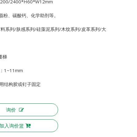
00/2400*H60*W12mm
树脂粉、碳酸钙、化学助剂等。
布料系列/肤感系列/硅藻泥系列/木纹系列/皮革系列/大
楼梯
1~11mm
用结构胶或钉子固定
询价
加入询价篮