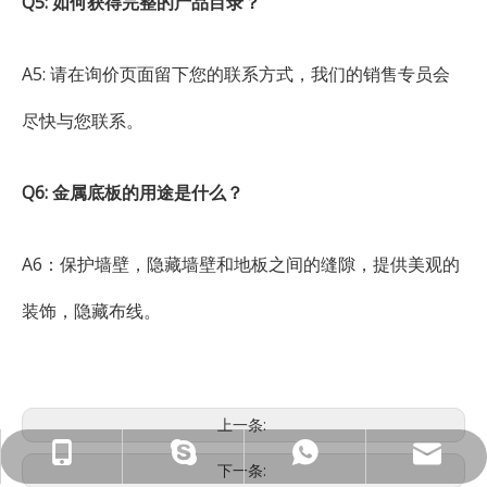
Q5: 如何获得完整的产品目录？
A5: 请在询价页面留下您的联系方式，我们的销售专员会
尽快与您联系。
Q6: 金属底板的用途是什么？
A6：保护墙壁，隐藏墙壁和地板之间的缝隙，提供美观的
装饰，隐藏布线。
上一条:
ck_Lucky@gdcreateking.com
13929113888
13928691588
lucky18177
下一条: