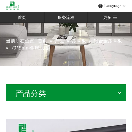
Language
首页
服务流程
更多
当前所在位置:
首页
»
产品
»
踢脚板
»
铝合金踢脚板
»
70*9mm金属底板
产品分类