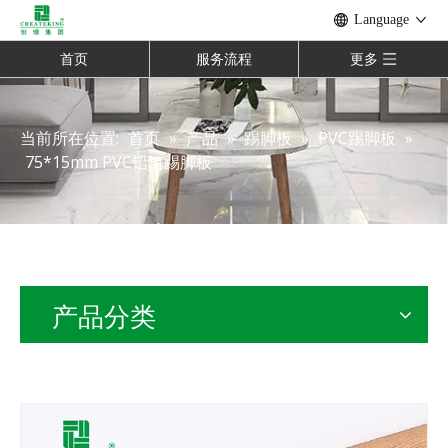
Language
首页
服务流程
更多
当前所在位置:
首页
»
产品
»
踢脚板
»
PVC踢脚板
»
75*15mm PVC铅笔踢脚板
产品分类