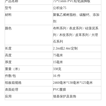
产品名称
75*15mm PVC铅笔踢脚板
型号
公积金75
材料
聚氯乙烯树脂粉、碳酸钙、添加
剂
颜色
布料系列 / 表皮系列 / 硅藻泥系
列 / 木纹系列 / 皮革系列 / 大理
石系列
长度
2.2m或2.4m/定制
高度
75毫米
厚度
15毫米
重量（米）
338克
件数/包
16 件
纸板箱规格
2460毫米*130毫米*125毫米
表面处理
PVC覆膜
应用
墙基保护及装饰