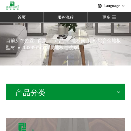
Language
首页
服务流程
更多
当前所在位置:
首页
»
产品
»
地板简介
»
铝合金地板
型材
»
13x45mm 金属地板过渡条
产品分类