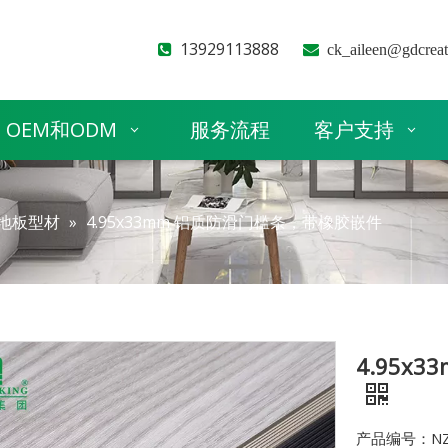
13929113888


ck_aileen@gdcrea
OEM和ODM
服务流程
客户支持
地板型材
»
4.95x33mm 铝质防滑门槛条，带橡胶嵌件
4.95x
产品编号：NZ