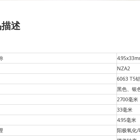
品描述
称
4.95x
NZA2
6063 T
黑色、银
2700毫米
33毫米
4.95毫米
理
阳极氧化/