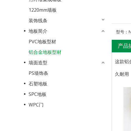
1220mm墙板
装饰线条
地板简介
型号：
PVC地板型材
产品
铝合金地板型材
这款铝
墙面造型
PS墙饰条
久耐用
石塑地板
SPC地板
WPC门