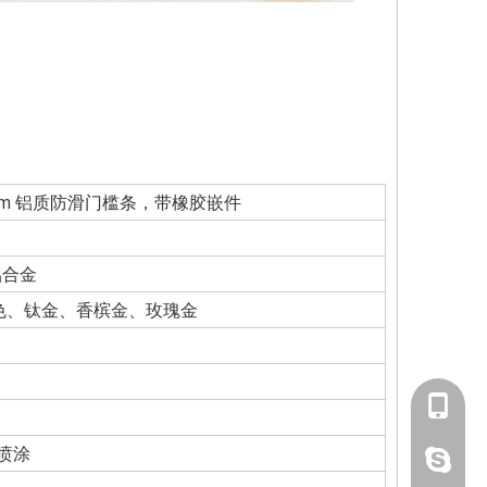
33mm 铝质防滑门槛条，带橡胶嵌件
5铝合金
色、钛金、香槟金、玫瑰金
139291
喷涂
lucky18