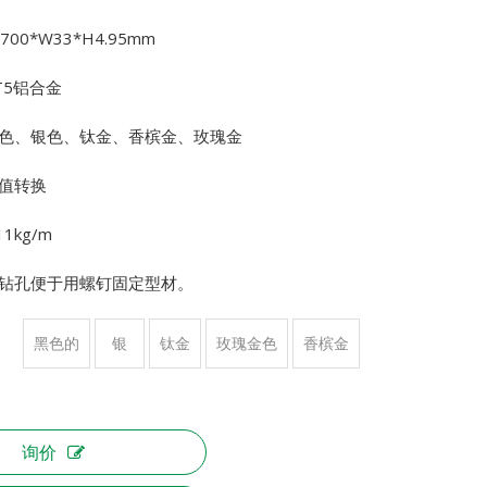
00*W33*H4.95mm
T5铝合金
色、银色、钛金、香槟金、玫瑰金
值转换
1kg/m
钻孔便于用螺钉固定型材。
黑色的
银
钛金
玫瑰金色
香槟金
询价