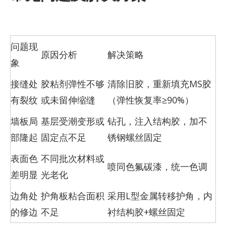
问题现
原因分析
解决策略
象
接缝处
胶粘剂弹性不够
清除旧胶，重新填充MS胶
有裂纹
或未留伸缩缝
（弹性恢复率≥90%）
墙板局
基层受潮变形或
钻孔，注入结构胶，加不
部隆起
固定点不足
锈钢螺丝固定
表面色
不同批次材料或
喷同色氟碳漆，统一色调
差明显
光老化
边角处
护角板粘合面积
采用L型金属转移护角，内
的修边
不足
衬结构胶+螺丝固定