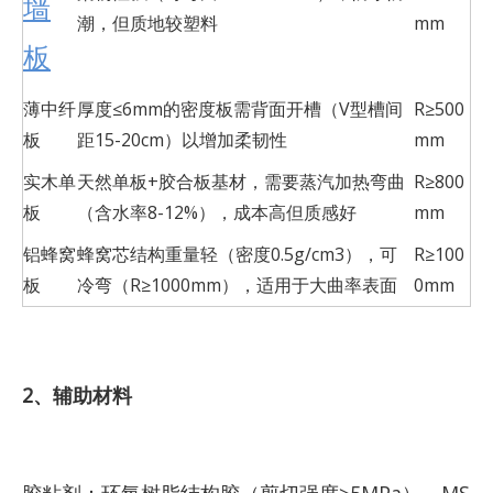
墙
潮，但质地较塑料
mm
板
薄中纤
厚度≤6mm的密度板需背面开槽（V型槽间
R≥500
板
距15-20cm）以增加柔韧性
mm
实木单
天然单板+胶合板基材，需要蒸汽加热弯曲
R≥800
板
（含水率8-12%），成本高但质感好
mm
铝蜂窝
蜂窝芯结构重量轻（密度0.5g/cm3），可
R≥100
板
冷弯（R≥1000mm），适用于大曲率表面
0mm
2、辅助材料