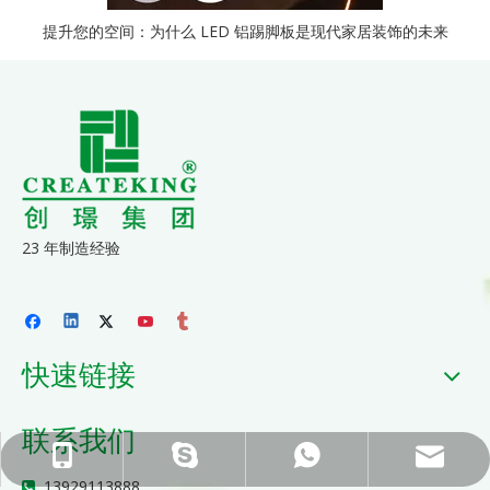
提升您的空间：为什么 LED 铝踢脚板是现代家居装饰的未来
23 年制造经验
快速链接
联系我们
ck_Lucky@gdcreateking.com
13929113888
13928691588
lucky18177
13929113888
