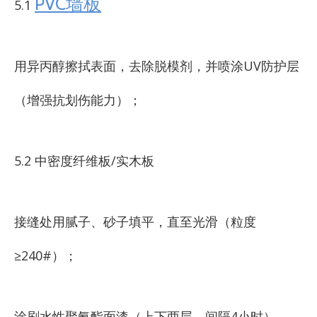
PVC墙板
5.1
用异丙醇擦拭表面，去除脱模剂，并喷涂UV防护层
（增强抗划伤能力）；
5.2 中密度纤维板/实木板
接缝处用腻子、砂子填平，直至光滑（粒度
≥240#）；
涂刷水性聚氨酯面漆（上下两层，间隔4小时）。