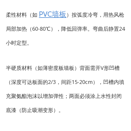
PVC墙板
柔性材料（如
）按弧度冷弯，用热风枪
局部加热（60-80℃），降低回弹率。弯曲后静置24
小时定型。
半硬质材料（如薄密度板墙板）背面需开V形凹槽
（深度可达板面的2/3，间距15-20cm），凹槽内填
充聚氨酯泡沫以增加弹性；两面必须涂上水性封闭
底漆（防止吸潮变形）。