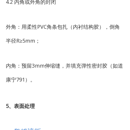
4.2 内角或外角的封闭
外角：用柔性PVC角条包扎（内衬结构胶），倒角
半径R≥5mm；
内角：预留3mm伸缩缝，并填充弹性密封胶（如道
康宁791）。
5、表面处理