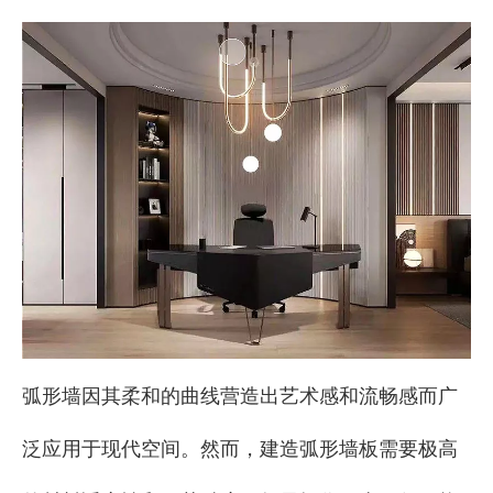
["facebook","twitter","line","wechat","linkedin","pinterest
弧形墙因其柔和的曲线营造出艺术感和流畅感而广
泛应用于现代空间。然而，建造弧形墙板需要极高