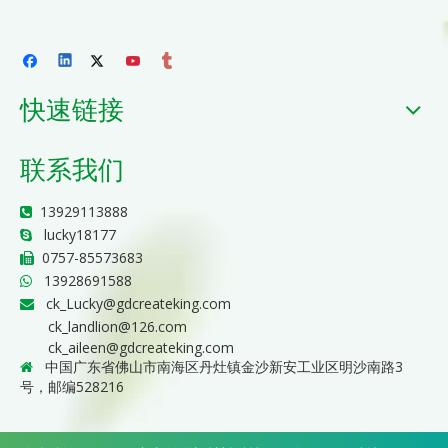
快速链接
联系我们
13929113888

lucky18177

0757-85573683

13928691588

ck_Lucky@gdcreateking.com

ck_landlion@126.com
ck_aileen@gdcreateking.com
中国广东省佛山市南海区丹灶镇金沙新安工业区明沙南路3

号，邮编528216