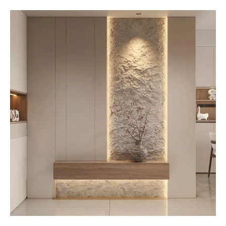
["facebook","twitter","line","wechat","linkedin","pinterest