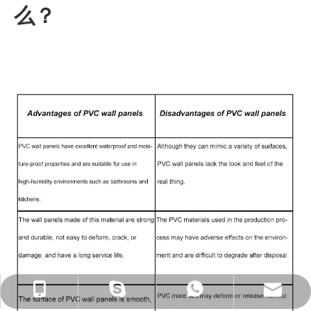
么？
ck_Lucky@gdcreateking.com
13929113888
13928691588
lucky18177