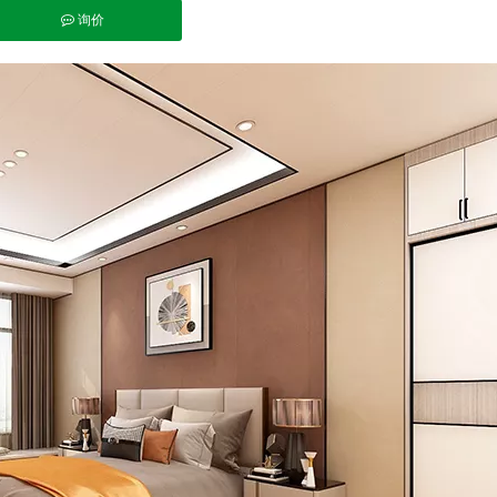
询价
pinterest","whatsapp"]