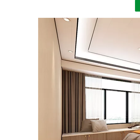
["facebook","twitter","line","wechat","linkedin","