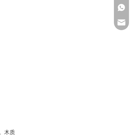
139286
ck_Luck
ck_aile
。木质