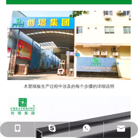
木塑墙板生产过程中涉及的每个步骤的详细说明
ck_Lucky@gdcreateking.com
13929113888
13928691588
lucky18177