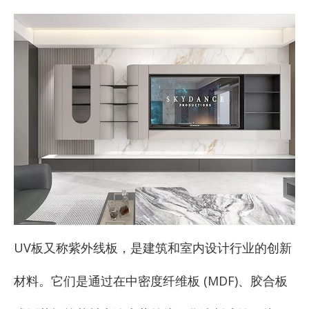
["facebook","twitter","line","wechat","linkedin","pinterest
UV板又称紫外线板，是建筑和室内设计行业的创新
材料。它们是通过在中密度纤维板 (MDF)、胶合板