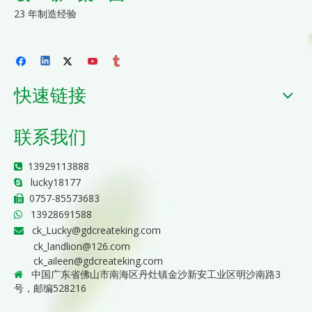
23 年制造经验
快速链接
联系我们
13929113888

lucky18177

0757-85573683

13928691588

ck_Lucky@gdcreateking.com

ck_landlion@126.com
ck_aileen@gdcreateking.com
中国广东省佛山市南海区丹灶镇金沙新安工业区明沙南路3

号，邮编528216